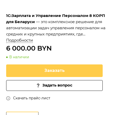
1С:Зарплата и Управление Персоналом 8 КОРП
для Беларуси
— это комплексное решение для
автоматизации задач управления персоналом на
средних и крупных предприятиях, где
эффективное управление человеческими
Подробности
ресурсами является необходимым условием
6 000.00 BYN
успешной работы на рынке.
В наличии
Заказать
Задать вопрос
Скачать прайс-лист