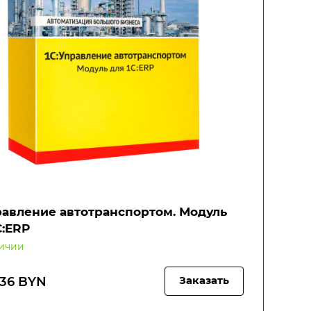
равление автотранспортом. Модуль
С:ERP
личии
.36 BYN
Заказать