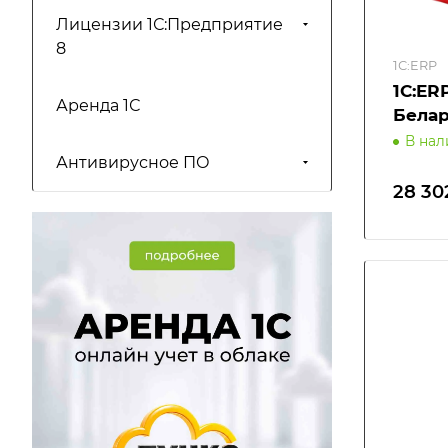
Лицензии 1С:Предприятие
8
1С:ERP
1С:ER
Аренда 1С
Бела
В на
Антивирусное ПО
28 30