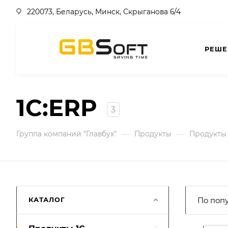
220073, Беларусь, Минск, Скрыганова 6/4
РЕШЕ
1С:ERP
3
—
—
Группа компаний "Главбух"
Продукты
Продукты 
КАТАЛОГ
По поп