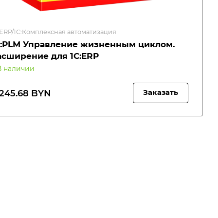
:ERP/1С:Комплексная автоматизация
С:PLM Управление жизненным циклом.
асширение для 1С:ERP
В наличии
 245.68 BYN
Заказать