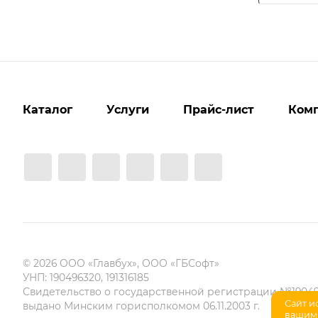
Каталог
Услуги
Прайс-лист
Ком
© 2026 ООО «Главбух», ООО «ГБСофт»
УНП: 190496320, 191316185
Свидетельство о государственной регистрации №19049
Сайт и
выдано Минским горисполкомом 06.11.2003 г.
вашим 