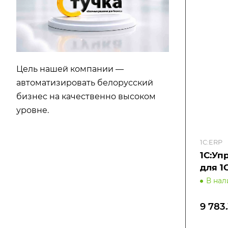
Цель нашей компании —
автоматизировать белорусский
бизнес на качественно высоком
уровне.
1С:ERP
1С:Уп
для 1
В на
9 783