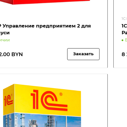
1С
P Управление предприятием 2 для
1
руси
Р
личии
2.00 BYN
8
Заказать