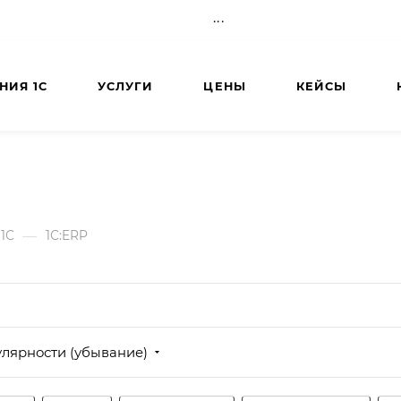
...
НИЯ 1С
УСЛУГИ
ЦЕНЫ
КЕЙСЫ
О КОМПАНИИ
—
1С
1С:ERP
улярности (убывание)