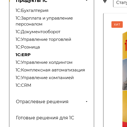
Продукты 1С
Стат
1С:Бухгалтерия
1С:Зарплата и управление
персоналом
ХИТ
1С:Документооборот
1С:Управление торговлей
1С:Розница
1С:ERP
1С:Управление холдингом
1С:Комплексная автоматизация
1C:Управление компанией
1С:CRM
Отраслевые решения
Готовые решения для 1С