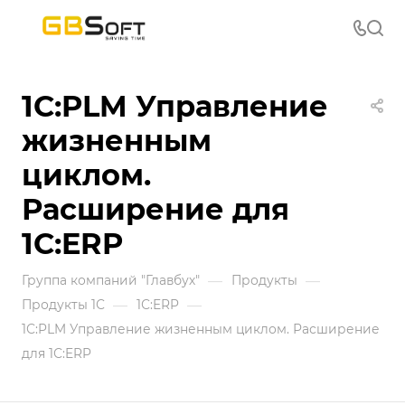
1С:PLM Управление
жизненным
циклом.
Расширение для
1С:ERP
—
—
Группа компаний "Главбух"
Продукты
—
—
Продукты 1С
1С:ERP
1С:PLM Управление жизненным циклом. Расширение
для 1С:ERP