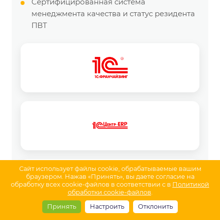
Сертифицированная система
менеджмента качества и статус резидента
ПВТ
Сайт использует файлы cookie, обрабатываемые вашим
браузером. Нажав «Принять», вы даете согласие на
обработку всех cookie-файлов в соответствии с в
Политикой
обработки cookie-файлов
.
Принять
Настроить
Отклонить
Главная
Поиск
Каталог
Контакты
Услуги
Отзывы