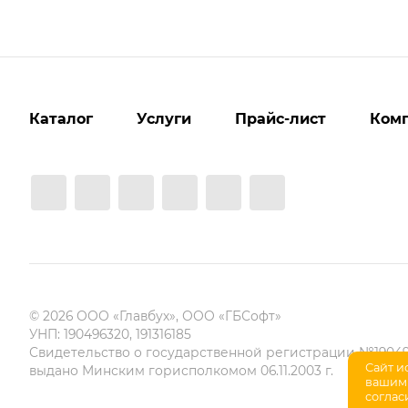
Каталог
Услуги
Прайс-лист
Ком
© 2026 ООО «Главбух», ООО «ГБСофт»
УНП: 190496320, 191316185
Свидетельство о государственной регистрации №19049
Сайт и
выдано Минским горисполкомом 06.11.2003 г.
вашим 
соглас