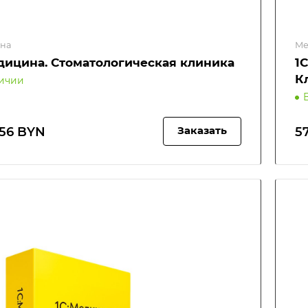
на
Ме
дицина. Стоматологическая клиника
1
К
личии
.56 BYN
5
Заказать