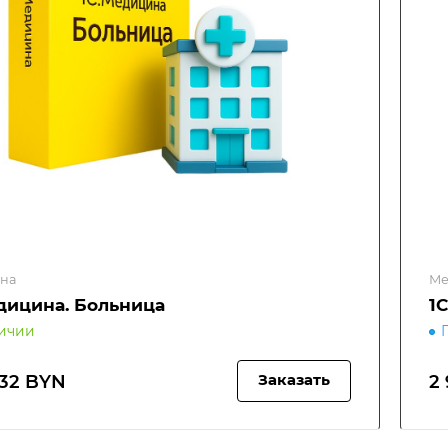
на
Ме
дицина. Больница
1
личии
.32 BYN
2
Заказать