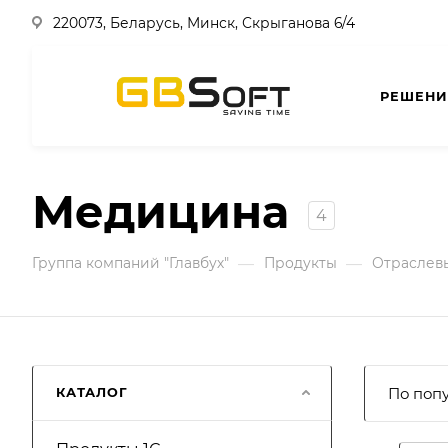
220073, Беларусь, Минск, Скрыганова 6/4
РЕШЕНИ
Медицина
4
—
—
Группа компаний "Главбух"
Продукты
Отраслев
КАТАЛОГ
По поп