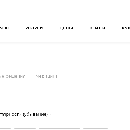
...
Я 1С
УСЛУГИ
ЦЕНЫ
КЕЙСЫ
КУ
—
ые решения
Медицина
улярности (убывание)