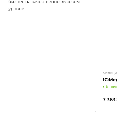
бизнес на качественно высоком
уровне.
Медици
1С:Ме
В на
7 363