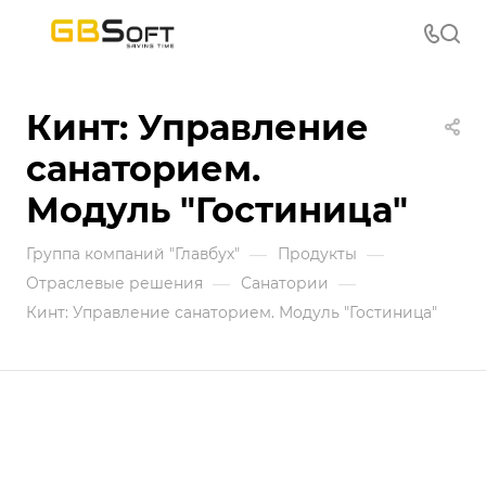
Кинт: Управление
санаторием.
Модуль "Гостиница"
—
—
Группа компаний "Главбух"
Продукты
—
—
Отраслевые решения
Санатории
Кинт: Управление санаторием. Модуль "Гостиница"