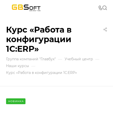
Курс «Работа в
конфигурации
1С:ERP»
—
—
Группа компаний "Главбух"
Учебный центр
—
Наши курсы
Курс «Работа в конфигурации 1С:ERP»
НОВИНКА