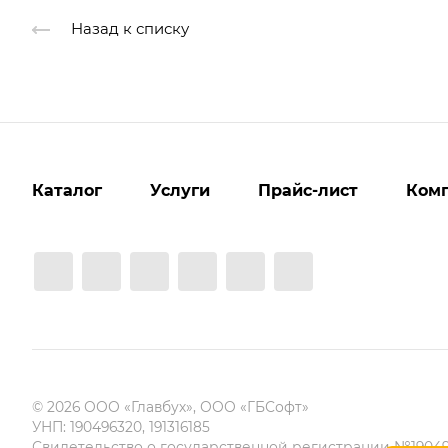
Назад к списку
Каталог
Услуги
Прайс-лист
Ком
© 2026 ООО «Главбух», ООО «ГБСофт»
УНП: 190496320, 191316185
Свидетельство о государственной регистрации №19049