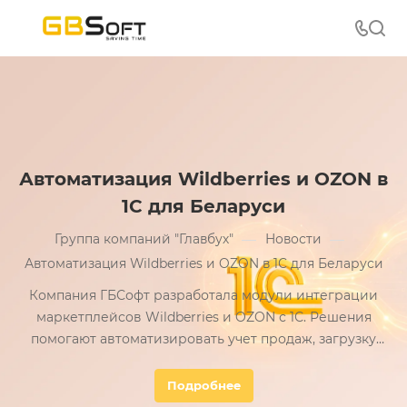
Автоматизация Wildberries и OZON в
1С для Беларуси
—
—
Группа компаний "Главбух"
Новости
Автоматизация Wildberries и OZON в 1С для Беларуси
Компания ГБСофт разработала модули интеграции
маркетплейсов Wildberries и OZON с 1С. Решения
помогают автоматизировать учет продаж, загрузку
отчетов, создание документов и взаиморасчеты без
ручного ввода данных.
Подробнее