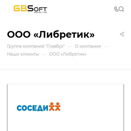
ООО «Либретик»
—
—
Группа компаний "Главбух"
О компании
—
Наши клиенты
ООО «Либретик»